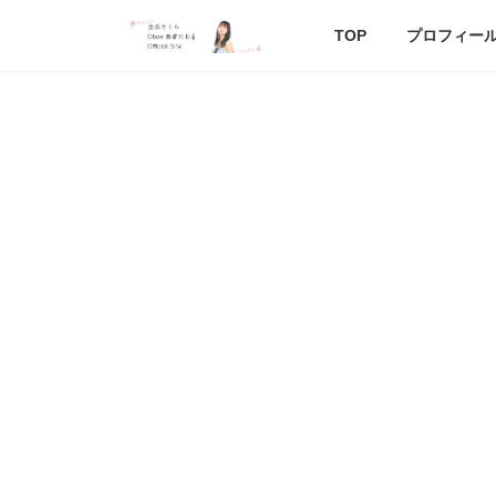
コ
ナ
ン
ビ
TOP
プロフィー
テ
ゲ
ン
ー
ツ
シ
へ
ョ
ス
ン
キ
に
ッ
移
プ
動