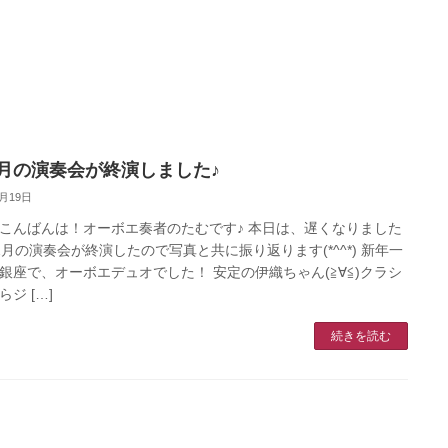
2月の演奏会が終演しました♪
3月19日
こんばんは！オーボエ奏者のたむです♪ 本日は、遅くなりました
2月の演奏会が終演したので写真と共に振り返ります(*^^*) 新年一
銀座で、オーボエデュオでした！ 安定の伊織ちゃん(≧∀≦)クラシ
ジ […]
続きを読む