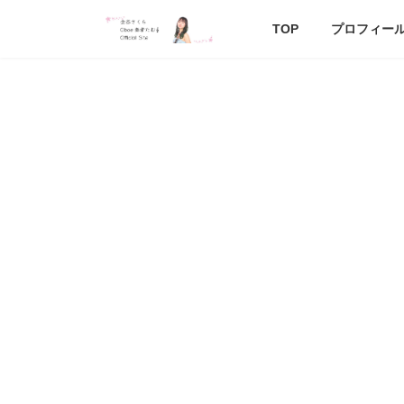
コ
ナ
ン
ビ
TOP
プロフィー
テ
ゲ
ン
ー
ツ
シ
へ
ョ
ス
ン
キ
に
ッ
移
プ
動