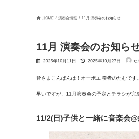
HOME
演奏会情報
11月 演奏会のお知らせ
11月 演奏会のお知ら
最
2025年10月11日
2025年10月27日
た
終
更
新
皆さまこんばんは！オーボエ 奏者のたむです
日
時
:
早いですが、11月演奏会の予定とチラシが完成
11/2(日)子供と一緒に音楽会