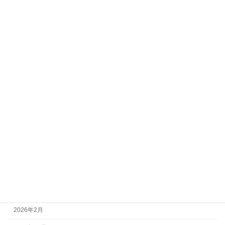
初代
水星の魔女
逆シャア
日記
演奏会情報
音楽 Blog
アーカイブ
2026年7月
2026年6月
2026年4月
2026年3月
2026年2月